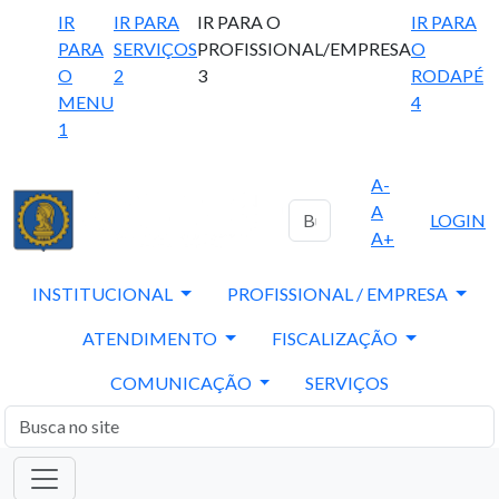
IR
IR PARA
IR PARA O
IR PARA
PARA
SERVIÇOS
PROFISSIONAL/EMPRESA
O
O
2
3
RODAPÉ
MENU
4
1
A-
A
LOGIN
A+
INSTITUCIONAL
PROFISSIONAL / EMPRESA
ATENDIMENTO
FISCALIZAÇÃO
COMUNICAÇÃO
SERVIÇOS