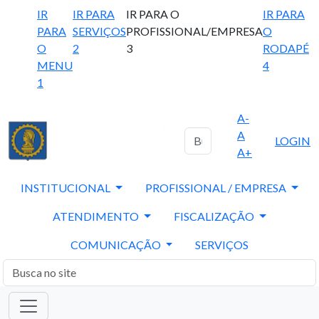
IR
IR PARA
IR PARA O
IR PARA
PARA
SERVIÇOS
PROFISSIONAL/EMPRESA
O
O
2
3
RODAPÉ
MENU
4
1
A-
A
LOGIN
A+
INSTITUCIONAL
PROFISSIONAL / EMPRESA
ATENDIMENTO
FISCALIZAÇÃO
COMUNICAÇÃO
SERVIÇOS