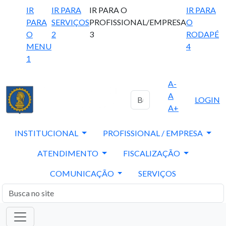
IR
IR PARA
IR PARA O
IR PARA
PARA
SERVIÇOS
PROFISSIONAL/EMPRESA
O
O
2
3
RODAPÉ
MENU
4
1
A-
A
LOGIN
A+
INSTITUCIONAL
PROFISSIONAL / EMPRESA
ATENDIMENTO
FISCALIZAÇÃO
COMUNICAÇÃO
SERVIÇOS