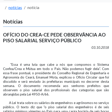
notícias
notícia
Notícias
OFÍCIO DO CREA-CE PEDE OBSERVÂNCIA AO
PISO SALARIAL SERVIÇO PÚBLICO
03.10.2018
“Essa é uma luta que cabe a nós que compomos o Sistema
Confea/Crea e Mútua em todo o País. Não podemos fugir dela”. Com
essa frase pontual, o presidente do Conselho Regional de Engenharia e
Agronomia do Ceará, Emanuel Mota, explicou o Ofício Circular que foi
discutido e será enviado às prefeituras municipais no decorrer desta
semana. O documento recomenda aos senhores prefeitos que
observem o piso salarial dos profissionais das categorias que são
abrangidas pela Lei 4950-A/66.
A Lei trata sobre os salários de engenheiros e agrônomos no serviço
público. O texto diz que “o piso salarial dos engenheiros é de seis
salários mínimos vigentes no País para uma carga horária de seis horas