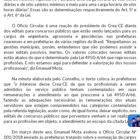
diárias e de oito salários mínimos e meio para uma carga horária de oito
horas diárias”. Essas são as determinações respectivamente do Art. 5º e
o Art. 6º da Lei.
O Ofício Circular é uma reação do presidente do Crea-CE diante
dos editais para concursos públicos que estão sendo lançados para os
cargos de engenharia, agronomia e geociências nas prefeituras
cearenses e em prefeituras de várias regiões do Brasil. “Respeitamos as
gestões municipais, porém, entendemos que não podemos assistir a
esses editais passivos, inertes. Os valores colocados nesses editais
estão abaixo do que é determinado pela Lei 4950-A/66 que rege nossas
profissões. E nós estamos aqui para defender a valorização dos nossos
profissionais”, diz Emanuel Mota.
Na minuta elaborada pelo Conselho, o texto coloca às prefeituras
que “o interesse desse Crea-CE de que os profissionais a serem
admitidos no serviço público tenham contemplados em suas
remunerações o atendimento ao que prescreve a Lei 4950-A/66,
fazendo as adequações necessárias às remunerações dos atuais
servidores que estejam compreendidos nas categorias contemplatas
pela referida legislação, assim como, de igual forma, deixar explícito, nos
editais de concursos públicos que porventura venham a ser realizados
para as profissões em objeto, o atendimento ao escopo da citada Lei”.
Em março deste ano, Emanuel Mota assinou o Ofício Circular Nº
001/2018 enviado às prefeituras tratando sobre a nomeação de cargos