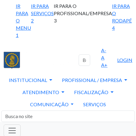
IR
IR PARA
IR PARA O
IR PARA
PARA
SERVIÇOS
PROFISSIONAL/EMPRESA
O
O
2
3
RODAPÉ
MENU
4
1
A-
A
LOGIN
A+
INSTITUCIONAL
PROFISSIONAL / EMPRESA
ATENDIMENTO
FISCALIZAÇÃO
COMUNICAÇÃO
SERVIÇOS