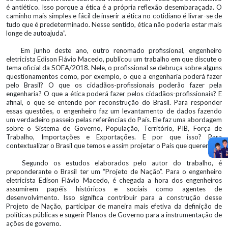
é antiético. Isso porque a ética é a própria reflexão desembaraçada. O
caminho mais simples e fácil de inserir a ética no cotidiano é livrar-se de
tudo que é predeterminado. Nesse sentido, ética não poderia estar mais
longe de autoajuda”.
Em junho deste ano, outro renomado profissional, engenheiro
eletricista Edison Flávio Macedo, publicou um trabalho em que discute o
tema oficial da SOEA/2018. Nele, o profissional se debruça sobre alguns
questionamentos como, por exemplo, o que a engenharia poderá fazer
pelo Brasil? O que os cidadãos-profissionais poderão fazer pela
engenharia? O que a ética poderá fazer pelos cidadãos-profissionais? E
afinal, o que se entende por reconstrução do Brasil. Para responder
essas questões, o engenheiro faz um levantamento de dados fazendo
um verdadeiro passeio pelas referências do País. Ele faz uma abordagem
sobre o Sistema de Governo, População, Território, PIB, Força de
Trabalho, Importações e Exportações. E por que isso? Para
contextualizar o Brasil que temos e assim projetar o País que queremos.
Segundo os estudos elaborados pelo autor do trabalho, é
preponderante o Brasil ter um “Projeto de Nação”. Para o engenheiro
eletricista Edison Flávio Macedo, é chegada a hora dos engenheiros
assumirem papéis históricos e sociais como agentes de
desenvolvimento. Isso significa contribuir para a construção desse
Projeto de Nação, participar de maneira mais efetiva da definição de
políticas públicas e sugerir Planos de Governo para a instrumentação de
ações de governo.