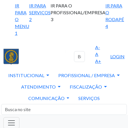
IR
IR PARA
IR PARA O
IR PARA
PARA
SERVIÇOS
PROFISSIONAL/EMPRESA
O
O
2
3
RODAPÉ
MENU
4
1
A-
A
LOGIN
A+
INSTITUCIONAL
PROFISSIONAL / EMPRESA
ATENDIMENTO
FISCALIZAÇÃO
COMUNICAÇÃO
SERVIÇOS