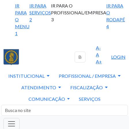
IR
IR PARA
IR PARA O
IR PARA
PARA
SERVIÇOS
PROFISSIONAL/EMPRESA
O
O
2
3
RODAPÉ
MENU
4
1
A-
A
LOGIN
A+
INSTITUCIONAL
PROFISSIONAL / EMPRESA
ATENDIMENTO
FISCALIZAÇÃO
COMUNICAÇÃO
SERVIÇOS