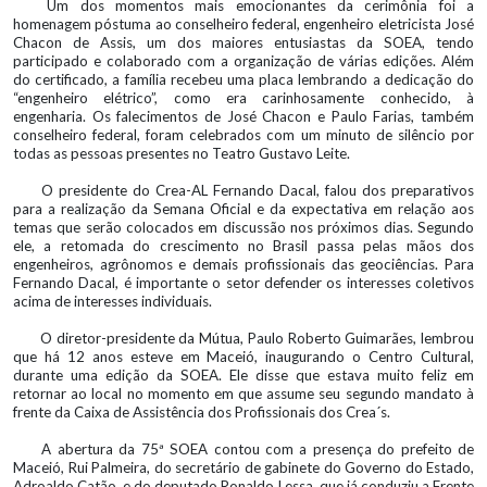
Um dos momentos mais emocionantes da cerimônia foi a
homenagem póstuma ao conselheiro federal, engenheiro eletricista José
Chacon de Assis, um dos maiores entusiastas da SOEA, tendo
participado e colaborado com a organização de várias edições. Além
do certificado, a família recebeu uma placa lembrando a dedicação do
“engenheiro elétrico”, como era carinhosamente conhecido, à
engenharia. Os falecimentos de José Chacon e Paulo Farias, também
conselheiro federal, foram celebrados com um minuto de silêncio por
todas as pessoas presentes no Teatro Gustavo Leite.
O presidente do Crea-AL Fernando Dacal, falou dos preparativos
para a realização da Semana Oficial e da expectativa em relação aos
temas que serão colocados em discussão nos próximos dias. Segundo
ele, a retomada do crescimento no Brasil passa pelas mãos dos
engenheiros, agrônomos e demais profissionais das geociências. Para
Fernando Dacal, é importante o setor defender os interesses coletivos
acima de interesses individuais.
O diretor-presidente da Mútua, Paulo Roberto Guimarães, lembrou
que há 12 anos esteve em Maceió, inaugurando o Centro Cultural,
durante uma edição da SOEA. Ele disse que estava muito feliz em
retornar ao local no momento em que assume seu segundo mandato à
frente da Caixa de Assistência dos Profissionais dos Crea´s.
A abertura da 75ª SOEA contou com a presença do prefeito de
Maceió, Rui Palmeira, do secretário de gabinete do Governo do Estado,
Adroaldo Catão, e do deputado Ronaldo Lessa, que já conduziu a Frente