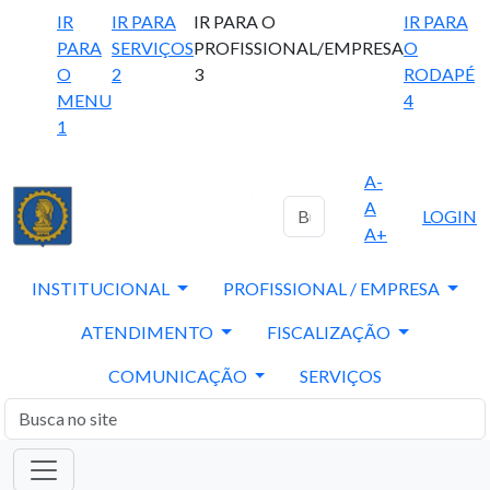
IR
IR PARA
IR PARA O
IR PARA
PARA
SERVIÇOS
PROFISSIONAL/EMPRESA
O
O
2
3
RODAPÉ
MENU
4
1
A-
A
LOGIN
A+
INSTITUCIONAL
PROFISSIONAL / EMPRESA
ATENDIMENTO
FISCALIZAÇÃO
COMUNICAÇÃO
SERVIÇOS