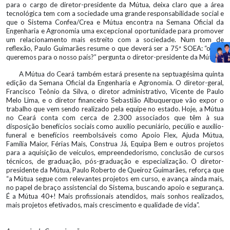
para o cargo de diretor-presidente da Mútua, deixa claro que a área
tecnológica tem com a sociedade uma grande responsabilidade social e
que o Sistema Confea/Crea e Mútua encontra na Semana Oficial da
Engenharia e Agronomia uma excepcional oportunidade para promover
um relacionamento mais estreito com a sociedade. Num tom de
reflexão, Paulo Guimarães resume o que deverá ser a 75ª SOEA: “o que
queremos para o nosso país?” pergunta o diretor-presidente da Mútua.
A Mútua do Ceará também estará presente na septuagésima quinta
edição da Semana Oficial da Engenharia e Agronomia. O diretor-geral,
Francisco Teônio da Silva, o diretor administrativo, Vicente de Paulo
Melo Lima, e o diretor financeiro Sebastião Albuquerque vão expor o
trabalho que vem sendo realizado pela equipe no estado. Hoje, a Mútua
no Ceará conta com cerca de 2.300 associados que têm à sua
disposição benefícios sociais como auxílio pecuniário, pecúlio e auxílio-
funeral e benefícios reembolsáveis como Apoio Flex, Ajuda Mútua,
Família Maior, Férias Mais, Construa Já, Equipa Bem e outros projetos
para a aquisição de veículos, empreendedorismo, conclusão de cursos
técnicos, de graduação, pós-graduação e especialização. O diretor-
presidente da Mútua, Paulo Roberto de Queiroz Guimarães, reforça que
“a Mútua segue com relevantes projetos em curso, e avança ainda mais,
no papel de braço assistencial do Sistema, buscando apoio e segurança.
É a Mútua 40+! Mais profissionais atendidos, mais sonhos realizados,
mais projetos efetivados, mais crescimento e qualidade de vida”.