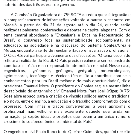
autoridades das três esferas de governo.
A Comissão Organizadora da 75ª SOEA acredita que a integração e
o compartilhamento de informações voltarão a pautar o encontro em
Maceió, a partir do dia 21 de agosto até o dia 24, quando serão
realizadas palestras, conferências e debates na capital alagoana. Com o
tema central abordando a “Engenharia e Ética na Reconstrução do
Brasil”, o congresso foca na sustentabilidade socioambiental, na
educação, na sociedade e na discussão do Sistema Confea/Crea e
Mútua, enquanto agente de regulamentação e fiscalização profissional.
O Crea-CE vai participar ativamente das discussões. “O tema escolhido
reflete a realidade do Brasil. O País precisa realmente ser reconstruído
com base na ética e na responsabilidade política e social. Nesse caso,
engenheiros, agrônomos, geólogos, geógrafos, meteorologistas,
agrimensores, tecnólogos e técnicos têm muito a contribuir com seus
conhecimentos para um Brasil melhor e de mais oportunidades”, diz o
presidente Emanuel Mota. O presidente do Confea segue a mesma linha
de raciocínio do engenheiro civil Emanuel Mota. Para Joel Krüger, “A 75ª
Soea abre espaço para a criação de vínculos sólidos entre o tradicional
e o novo, entre o ensino, a educação e o trabalho comprometido com o
progresso. Com linhas e traços convergentes, a Soea aproxima o
profissional mais velho e mais experiente daquele que, ainda em
formação, já expõe ideias e projetos que levam a um único rumo: o
crescimento socioeconômico e ambiental do País”.
O engenheiro civil Paulo Roberto de Queiroz Guimarães, que foi reeleito