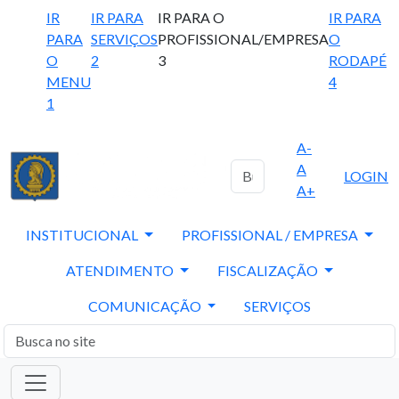
IR
IR PARA
IR PARA O
IR PARA
PARA
SERVIÇOS
PROFISSIONAL/EMPRESA
O
O
2
3
RODAPÉ
MENU
4
1
A-
A
LOGIN
A+
INSTITUCIONAL
PROFISSIONAL / EMPRESA
ATENDIMENTO
FISCALIZAÇÃO
COMUNICAÇÃO
SERVIÇOS