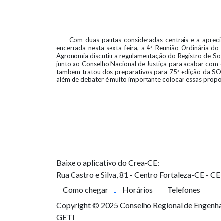
Com duas pautas consideradas centrais e a apreci
encerrada nesta sexta-feira, a 4ª Reunião Ordinária d
Agronomia discutiu a regulamentação do Registro de Soc
junto ao Conselho Nacional
de Justiça para acabar com o
também tratou dos preparativos para 75ª edição da SO
além de debater é muito importante colocar essas propos
Baixe o aplicativo do Crea-CE:
Rua Castro e Silva, 81 - Centro
Fortaleza-CE - C
Como chegar
Horários
Telefones
Copyright © 2025 Conselho Regional de Engenhar
GETI