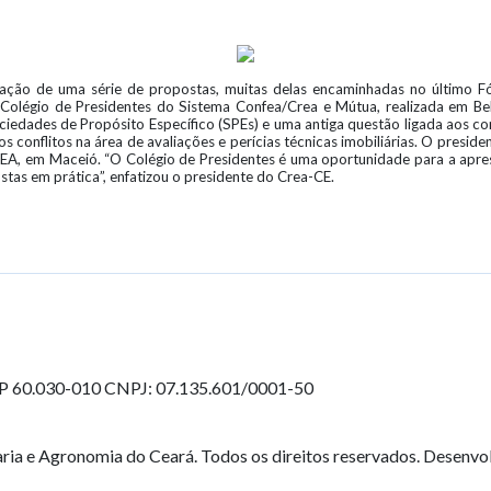
ação de uma série de propostas, muitas delas encaminhadas no último F
o Colégio de Presidentes do Sistema Confea/Crea e Mútua, realizada em B
iedades de Propósito Específico (SPEs) e uma antiga questão ligada aos c
s conflitos na área de avaliações e perícias técnicas imobiliárias. O presi
EA, em Maceió. “O Colégio de Presidentes é uma oportunidade para a apres
tas em prática”, enfatizou o presidente do Crea-CE.
EP 60.030-010
CNPJ: 07.135.601/0001-50
ia e Agronomia do Ceará. Todos os direitos reservados. Desenvo