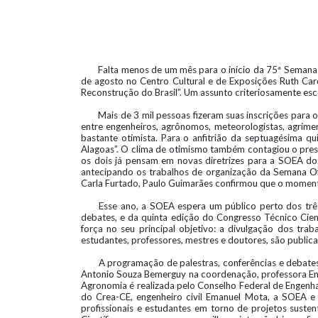
Falta menos de um mês para o início da 75ª Semana O
de agosto no Centro Cultural e de Exposições Ruth Car
Reconstrução do Brasil”. Um assunto criteriosamente esc
Mais de 3 mil pessoas fizeram suas inscrições par
entre engenheiros, agrônomos, meteorologistas, agrime
bastante otimista. Para o anfitrião da septuagésima
Alagoas”. O clima de otimismo também contagiou o presi
os dois já pensam em novas diretrizes para a SOEA do
antecipando os trabalhos de organização da Semana Of
Carla Furtado, Paulo Guimarães confirmou que o momento 
Esse ano, a SOEA espera um público perto dos três 
debates, e da quinta edição do Congresso Técnico Ci
força no seu principal objetivo: a divulgação dos traba
estudantes, professores, mestres e doutores, são public
A programação de palestras, conferências e debate
Antonio Souza Bemerguy na coordenação, professora Eni
Agronomia é realizada pelo Conselho Federal de Engenhar
do Crea-CE, engenheiro civil Emanuel Mota, a SOEA 
profissionais e estudantes em torno de projetos suste