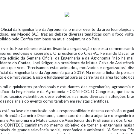
ficial da Engenharia e da Agronomia, o maior evento da área tecnológica d
doso, em Maceió (AL), traz ao debate diversas temáticas com o foco volta
olhido pelo Confea com base na atual conjuntura do País.
a o evento. Esse número está motivando a organização que está comemoran
nsores, geólogos e geógrafos. O presidente do Crea-AL, Fernando Dacal, 
 quinta edição da Semana Oficial da Engenharia e da Agronomia “não há 
dente do Confea, Joel Krüger, e o presidente da Mútua Caixa de Assistênci
 ano que vem. “Precisamos estar animados, motivados e organizados”, d
icial da Engenharia e da Agronomia para 2019. Na mesma linha de pensame
é de motivação. E isso é fundamental para as carreiras da área tecnológica
mil e quinhentos profissionais e estudantes das engenharias, agronomia e
entífico da Engenharia e da Agronomia – CONTECC. O Congresso, que faz
lhos técnicos-científicos desenvolvidos nas mais diversas instituições bra
adas nos anais do evento como também em revistas científicas.
s está na fase de conclusão sob a responsabilidade de uma comissão organ
d Brandão Carneiro Drumond , como coordenadora adjunta e o engenheiro R
ia e Agronomia e a Mútua Caixa de Assistência dos Profissionais dos Crea´
e o CONTECC caminham no mesmo objetivo de tornar a engenharia mais fo
ntáveis de grande relevância social, econômica e ambiental. “A Semana Of