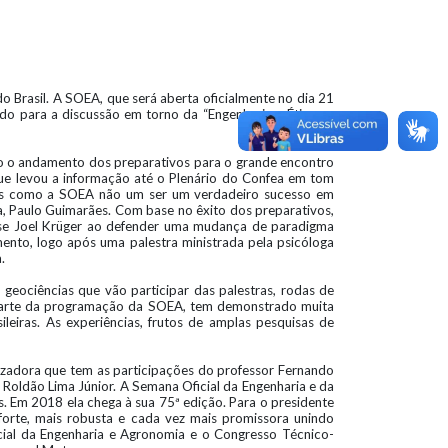
o Brasil. A SOEA, que será aberta oficialmente no dia 21
do para a discussão em torno da “Engenharia e Ética na
do o andamento dos preparativos para o grande encontro
que levou a informação até o Plenário do Confea em tom
mais como a SOEA não um ser um verdadeiro sucesso em
a, Paulo Guimarães. Com base no êxito dos preparativos,
isse Joel Krüger ao defender uma mudança de paradigma
nto, logo após uma palestra ministrada pela psicóloga
.
 geociências que vão participar das palestras, rodas de
 parte da programação da SOEA, tem demonstrado muita
sileiras. As experiências, frutos de amplas pesquisas de
izadora que tem as participações do professor Fernando
oldão Lima Júnior. A Semana Oficial da Engenharia e da
s. Em 2018 ela chega à sua 75ª edição. Para o presidente
rte, mais robusta e cada vez mais promissora unindo
icial da Engenharia e Agronomia e o Congresso Técnico-