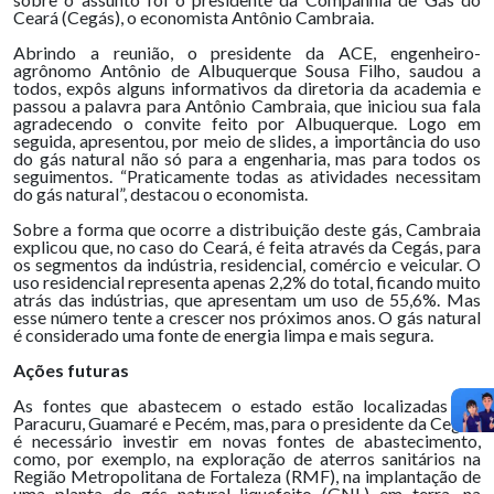
Ceará (Cegás), o economista Antônio Cambraia.
Abrindo a reunião, o presidente da ACE, engenheiro-
agrônomo Antônio de Albuquerque Sousa Filho, saudou a
todos, expôs alguns informativos da diretoria da academia e
passou a palavra para Antônio Cambraia, que iniciou sua fala
agradecendo o convite feito por Albuquerque. Logo em
seguida, apresentou, por meio de slides, a importância do uso
do gás natural não só para a engenharia, mas para todos os
seguimentos. “Praticamente todas as atividades necessitam
do gás natural”, destacou o economista.
Sobre a forma que ocorre a distribuição deste gás, Cambraia
explicou que, no caso do Ceará, é feita através da Cegás, para
os segmentos da indústria, residencial, comércio e veicular. O
uso residencial representa apenas 2,2% do total, ficando muito
atrás das indústrias, que apresentam um uso de 55,6%. Mas
esse número tente a crescer nos próximos anos. O gás natural
é considerado uma fonte de energia limpa e mais segura.
Ações futuras
As fontes que abastecem o estado estão localizadas em
Paracuru, Guamaré e Pecém, mas, para o presidente da Cegás,
é necessário investir em novas fontes de abastecimento,
como, por exemplo, na exploração de aterros sanitários na
Região Metropolitana de Fortaleza (RMF), na implantação de
uma planta de gás natural liquefeito (GNL) em terra, na