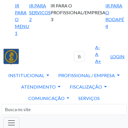
IR
IR PARA
IR PARA O
IR PARA
PARA
SERVIÇOS
PROFISSIONAL/EMPRESA
O
O
2
3
RODAPÉ
MENU
4
1
A-
A
LOGIN
A+
INSTITUCIONAL
PROFISSIONAL / EMPRESA
ATENDIMENTO
FISCALIZAÇÃO
COMUNICAÇÃO
SERVIÇOS