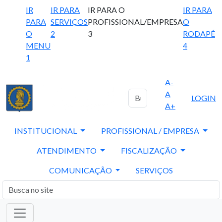
IR
IR PARA
IR PARA O
IR PARA
PARA
SERVIÇOS
PROFISSIONAL/EMPRESA
O
O
2
3
RODAPÉ
MENU
4
1
A-
A
LOGIN
A+
INSTITUCIONAL
PROFISSIONAL / EMPRESA
ATENDIMENTO
FISCALIZAÇÃO
COMUNICAÇÃO
SERVIÇOS