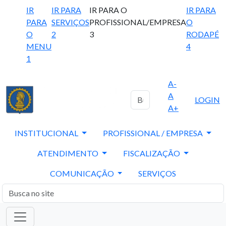
IR
IR PARA
IR PARA O
IR PARA
PARA
SERVIÇOS
PROFISSIONAL/EMPRESA
O
O
2
3
RODAPÉ
MENU
4
1
A-
A
LOGIN
A+
INSTITUCIONAL
PROFISSIONAL / EMPRESA
ATENDIMENTO
FISCALIZAÇÃO
COMUNICAÇÃO
SERVIÇOS