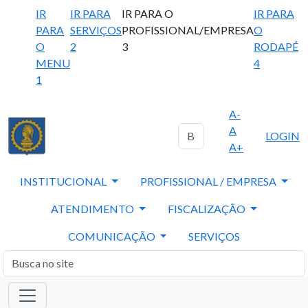
IR
IR PARA
IR PARA O
IR PARA
PARA
SERVIÇOS
PROFISSIONAL/EMPRESA
O
O
2
3
RODAPÉ
MENU
4
1
A-
A
LOGIN
A+
INSTITUCIONAL
PROFISSIONAL / EMPRESA
ATENDIMENTO
FISCALIZAÇÃO
COMUNICAÇÃO
SERVIÇOS