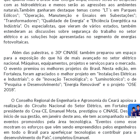
com as hidroelétricas e menos serão as agressões aos ambientes
naturais.Também ganharam destaque temas como “LT´s em Parques
Eólicos”; “Operação, Manutenção e Ensaios em Subestações”;
“Transformadores”; “Qualidade de Energia” e “Eficiência Energética na
Indústria”. Os especialistas, que vieram de vários estados, também
estenderam as discussões sobre segurança do trabalho no setor
elétrico e as soluções hoje apresentadas no segmento de energias
fotovoltaicas.
Além das palestras, o 30º CINASE também preparou um espaço
para a exposição do que há de mais avançado no setor elétrico
nacional. Máquinas, equipamentos, projetos e serviços para o mercado.
O evento premiou os melhores projetos do Brasil. Nesta edição, em
Fortaleza, foram agraciados o melhor projeto em “Instalações Elétricas
e Industriais”; o de “Inovação Tecnológica”; o “Luminotécnico”; o de
“Pesquisa e Desenvolvimento”; “Energia Renovável” e o projeto “OSE
2018”.
O Conselho Regional de Engenharia e Agronomia do Ceará apoiou a
realização do Circuíto Nacional do Setor Elétrico, em Fortaleza. O
presidente do Crea-CE, Emanuel Mota, prestigiou o CINASE. Desde o
início de sua gestão, em janeiro deste ano, ele tem acompanhado vários
eventos promovidos pela área tecnológica. “Eventos como esse
mostram os esforços que vêm sendo empreendidos pelos engenheiros
em todo o Brasil para aperfeiçoar tecnologias e contribuir para o
desenvolvimento do País”, completou Emanuel.