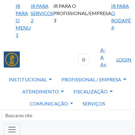
IR
IR PARA
IR PARA O
IR PARA
PARA
SERVIÇOS
PROFISSIONAL/EMPRESA
O
O
2
3
RODAPÉ
MENU
4
1
A-
A
LOGIN
A+
INSTITUCIONAL
PROFISSIONAL / EMPRESA
ATENDIMENTO
FISCALIZAÇÃO
COMUNICAÇÃO
SERVIÇOS