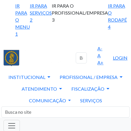
IR
IR PARA
IR PARA O
IR PARA
PARA
SERVIÇOS
PROFISSIONAL/EMPRESA
O
O
2
3
RODAPÉ
MENU
4
1
A-
A
LOGIN
A+
INSTITUCIONAL
PROFISSIONAL / EMPRESA
ATENDIMENTO
FISCALIZAÇÃO
COMUNICAÇÃO
SERVIÇOS