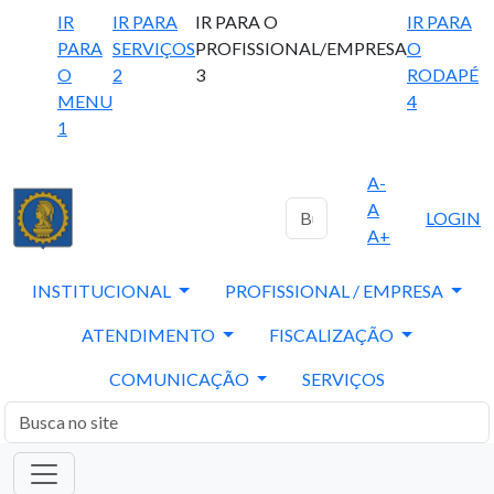
IR
IR PARA
IR PARA O
IR PARA
PARA
SERVIÇOS
PROFISSIONAL/EMPRESA
O
O
2
3
RODAPÉ
MENU
4
1
A-
A
LOGIN
A+
INSTITUCIONAL
PROFISSIONAL / EMPRESA
ATENDIMENTO
FISCALIZAÇÃO
COMUNICAÇÃO
SERVIÇOS