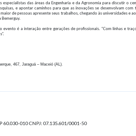
s especialistas das áreas da Engenharia e da Agronomia para discutir o ce
squisas, e apontar caminhos para que as inovações se desenvolvam com t
aior de pessoas apresente seus trabalhos, chegando às universidades e aos 
a Bemerguy.
 evento é a interação entre gerações de profissionais. “Com linhas e traç
s”.
erque, 467, Jaraguá – Maceió (AL).
EP 60.030-010
CNPJ: 07.135.601/0001-50