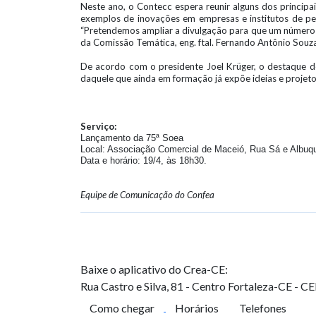
Neste ano, o Contecc espera reunir alguns dos principai
exemplos de inovações em empresas e institutos de pe
“Pretendemos ampliar a divulgação para que um número m
da Comissão Temática, eng. ftal. Fernando Antônio Souz
De acordo com o presidente Joel Krüger, o destaque do
daquele que ainda em formação já expõe ideias e projeto
Serviço:
Lançamento da 75ª Soea
Local: Associação Comercial de Maceió, Rua Sá e Albuqu
Data e horário: 19/4, às 18h30.
Equipe de Comunicação do Confea
Baixe o aplicativo do Crea-CE:
Rua Castro e Silva, 81 - Centro
Fortaleza-CE - C
Como chegar
Horários
Telefones