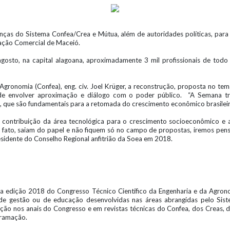
anças do Sistema Confea/Crea e Mútua, além de autoridades políticas, par
iação Comercial de Maceió.
osto, na capital alagoana, aproximadamente 3 mil profissionais de todo o 
gronomia (Confea), eng. civ. Joel Krüger, a reconstrução, proposta no tem
 de envolver aproximação e diálogo com o poder público. “A Semana tr
s, que são fundamentais para a retomada do crescimento econômico brasileiro
contribuição da área tecnológica para o crescimento socioeconômico e 
 fato, saiam do papel e não fiquem só no campo de propostas, iremos pens
presidente do Conselho Regional anfitrião da Soea em 2018.
a edição 2018 do Congresso Técnico Científico da Engenharia e da Agron
ais, de gestão ou de educação desenvolvidas nas áreas abrangidas pelo Si
ção nos anais do Congresso e em revistas técnicas do Confea, dos Creas, da
gramação.