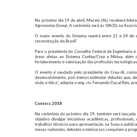
No próximo dia 19 de abril, Maceió (AL) receberá lider
Agronomia (Soea). A cerimônia será às 18h30, na Assoc
O maior evento do Sistema reunirá entre 21 e 24 de ag
reconstrução do Brasil”.
Para o presidente do Conselho Federal de Engenharia e A
áreas afetas ao Sistema Confea/Crea e Mútua, além
fortalecimento e valorização das profissões tecnológica
O evento é saudado pelo presidente do Crea-AL como 
desenvolvimento, pois iremos estimular debates que, de
visão e ética”, adianta o eng. civ. Fernando Dacal Reis, 
Contecc 2018
Na cerimônia do próximo dia 19, também será lançada 
objetivo divulgar iniciativas acadêmicas, profission
trabalhos técnicos para apresentação na Soea e publica
mesas-redondas, debates e minicursos compõem a pro