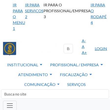
IR
IR PARA
IR PARA O
IR PARA
PARA
SERVIÇOS
PROFISSIONAL/EMPRESA
O
O
2
3
RODAPÉ
MENU
4
1
A-
A
LOGIN
A+
INSTITUCIONAL
PROFISSIONAL / EMPRESA
ATENDIMENTO
FISCALIZAÇÃO
COMUNICAÇÃO
SERVIÇOS