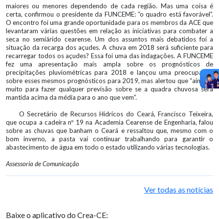
maiores ou menores dependendo de cada região. Mas uma coisa é
certa, confirmou o presidente da FUNCEME: “o quadro está favorável”.
O encontro foi uma grande oportunidade para os membros da ACE que
levantaram várias questões em relação as iniciativas para combater a
seca no semiárido cearense. Um dos assuntos mais debatidos foi a
situação da recarga dos açudes. A chuva em 2018 será suficiente para
recarregar todos os açudes? Essa foi uma das indagações. A FUNCEME
fez uma apresentação mais ampla sobre os prognósticos de
precipitações pluviométricas para 2018 e lançou uma preocupação
sobre esses mesmos prognósticos para 2019, mas alertou que “ainda é
muito para fazer qualquer previsão sobre se a quadra chuvosa será
mantida acima da média para o ano que vem”.
O Secretário de Recursos Hídricos do Ceará, Francisco Teixeira,
que ocupa a cadeira nº 19 na Academia Cearense de Engenharia, falou
sobre as chuvas que banham o Ceará e ressaltou que, mesmo com o
bom inverno, a pasta vai continuar trabalhando para garantir o
abastecimento de água em todo o estado utilizando várias tecnologias.
Assessoria de Comunicação
Ver todas as notícias
Baixe o aplicativo do Crea-CE: