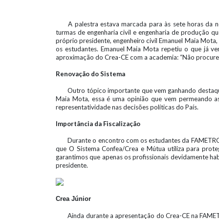
A palestra estava marcada para às sete horas da 
turmas de engenharia civil e engenharia de produção q
próprio presidente, engenheiro civil Emanuel Maia Mota,
os estudantes. Emanuel Maia Mota repetiu o que já v
aproximação do Crea-CE com a academia: “Não procurem
Renovação do Sistema
Outro tópico importante que vem ganhando destaque
Maia Mota, essa é uma opinião que vem permeando as p
representatividade nas decisões políticas do País.
Importância da Fiscalização
Durante o encontro com os estudantes da FAMETRO, o
que O Sistema Confea/Crea e Mútua utiliza para proteg
garantimos que apenas os profissionais devidamente habi
presidente.
Crea Júnior
Ainda durante a apresentação do Crea-CE na FAMET