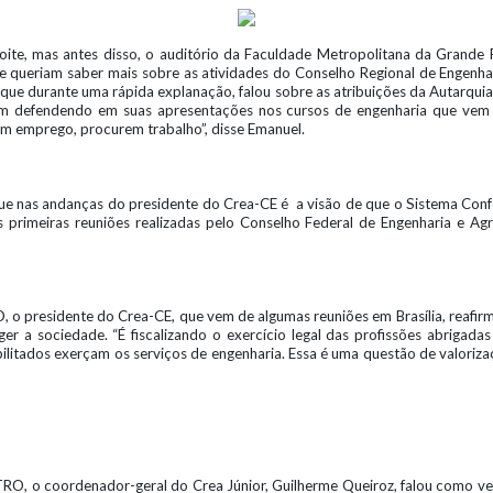
noite, mas antes disso, o auditório da Faculdade Metropolitana da Grande
ue queriam saber mais sobre as atividades do Conselho Regional de Engenh
 que durante uma rápida explanação, falou sobre as atribuições da Autarqui
em defendendo em suas apresentações nos cursos de engenharia que vem v
 emprego, procurem trabalho”, disse Emanuel.
 nas andanças do presidente do Crea-CE é a visão de que o Sistema Confe
rimeiras reuniões realizadas pelo Conselho Federal de Engenharia e Agro
 presidente do Crea-CE, que vem de algumas reuniões em Brasília, reafirmo
er a sociedade. “É fiscalizando o exercício legal das profissões abrigad
litados exerçam os serviços de engenharia. Essa é uma questão de valoriza
RO, o coordenador-geral do Crea Júnior, Guilherme Queiroz, falou como 