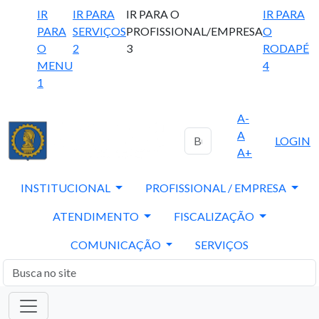
IR
IR PARA
IR PARA O
IR PARA
PARA
SERVIÇOS
PROFISSIONAL/EMPRESA
O
O
2
3
RODAPÉ
MENU
4
1
A-
A
LOGIN
A+
INSTITUCIONAL
PROFISSIONAL / EMPRESA
ATENDIMENTO
FISCALIZAÇÃO
COMUNICAÇÃO
SERVIÇOS