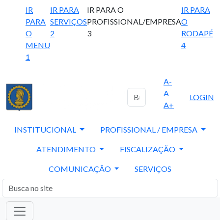
IR
IR PARA
IR PARA O
IR PARA
PARA
SERVIÇOS
PROFISSIONAL/EMPRESA
O
O
2
3
RODAPÉ
MENU
4
1
A-
A
LOGIN
A+
INSTITUCIONAL
PROFISSIONAL / EMPRESA
ATENDIMENTO
FISCALIZAÇÃO
COMUNICAÇÃO
SERVIÇOS