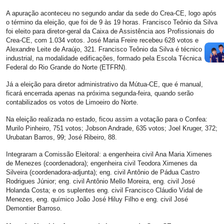
A apuração aconteceu no segundo andar da sede do Crea-CE, logo após
o término da eleição, que foi de 9 às 19 horas. Francisco Teônio da Silva
foi eleito para diretor-geral da Caixa de Assistência aos Profissionais do
Crea-CE, com 1.034 votos. José Maria Freire recebeu 628 votos e
Alexandre Leite de Araújo, 321. Francisco Teônio da Silva é técnico
industrial, na modalidade edificações, formado pela Escola Técnica
Federal do Rio Grande do Norte (ETFRN).
Já a eleição para diretor administrativo da Mútua-CE, que é manual,
ficará encerrada apenas na próxima segunda-feira, quando serão
contabilizados os votos de Limoeiro do Norte.
Na eleição realizada no estado, ficou assim a votação para o Confea:
Murilo Pinheiro, 751 votos; Jobson Andrade, 635 votos; Joel Kruger, 372;
Urubatan Barros, 99; José Ribeiro, 88.
Integraram a Comissão Eleitoral: a engenheira civil Ana Maria Ximenes
de Menezes (coordenadora); engenheira civil Teodora Ximenes da
Silveira (coordenadora-adjunta); eng. civil Antônio de Pádua Castro
Rodrigues Júnior; eng. civil Antônio Mello Moreira, eng. civil José
Holanda Costa; e os suplentes eng. civil Francisco Cláudio Vidal de
Menezes, eng. químico João José Hiluy Filho e eng. civil José
Demontier Barroso.