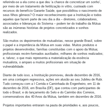
referindo-se a ela como a que deu ‘a chance de concretizar um sonho’,
por meio de um tratamento de fertilização in vittro, custeado com
recursos do benefício Garante Saúde, que possibilitou o nascimento de
seus filhos gêmeos? O maior reconhecimento que a Instituição e todos
aqueles que fazem parte de seu dia a dia – diretores, colaboradores,
associados e lideranças do Sistema – podem ter do trabalho da Mútua
são as inúmeras histórias de projetos concretizados e sonhos
realizados.
São muitos os depoimentos de mutualistas, nesse grande Brasil, sobre
o papel e a importância da Mútua em suas vidas. Muitos produtos e
projetos desenvolvidos; famílias constituídas com o apoio da Mútua;
profissionais recém-formados auxiliados; milhares de sonhos realizados;
e, talvez, o que mais representa a materialização da essência
mutualista, o amparo a muitos profissionais em situação de
vulnerabilidade.
Diante de tudo isso, a Instituição promoveu, desde dezembro de 2016,
em uma contagem regressiva, ações em alusão ao seu Jubileu de Rubi.
Tudo começou com a I Corrida e Caminhada do Engenheiro, em 11 de
dezembro de 2016, em Brasília (DF), que contou com participantes de
todo o Brasil, e do lançamento do Selo e do Carimbo dos Correios,
comemorativos dos 40 Anos da Mútua, também em dezembro de 2016.
Projetos importantes entraram na pauta de prioridades e, aos poucos,