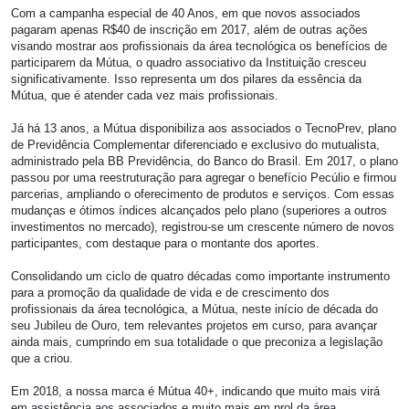
Com a campanha especial de 40 Anos, em que novos associados
pagaram apenas R$40 de inscrição em 2017, além de outras ações
visando mostrar aos profissionais da área tecnológica os benefícios de
participarem da Mútua, o quadro associativo da Instituição cresceu
significativamente. Isso representa um dos pilares da essência da
Mútua, que é atender cada vez mais profissionais.
Já há 13 anos, a Mútua disponibiliza aos associados o TecnoPrev, plano
de Previdência Complementar diferenciado e exclusivo do mutualista,
administrado pela BB Previdência, do Banco do Brasil. Em 2017, o plano
passou por uma reestruturação para agregar o benefício Pecúlio e firmou
parcerias, ampliando o oferecimento de produtos e serviços. Com essas
mudanças e ótimos índices alcançados pelo plano (superiores a outros
investimentos no mercado), registrou-se um crescente número de novos
participantes, com destaque para o montante dos aportes.
Consolidando um ciclo de quatro décadas como importante instrumento
para a promoção da qualidade de vida e de crescimento dos
profissionais da área tecnológica, a Mútua, neste início de década do
seu Jubileu de Ouro, tem relevantes projetos em curso, para avançar
ainda mais, cumprindo em sua totalidade o que preconiza a legislação
que a criou.
Em 2018, a nossa marca é Mútua 40+, indicando que muito mais virá
em assistência aos associados e muito mais em prol da área