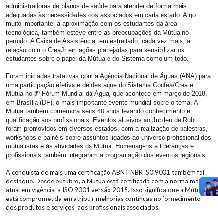
administradoras de planos de saúde para atender de forma mais
adequadas às necessidades dos associados em cada estado. Algo
muito importante, a aproximação com os estudantes da área
tecnológica, também esteve entre as preocupações da Mútua no
período. A Caixa de Assistência tem estreitado, cada vez mais, a
relação com o CreaJr em ações planejadas para sensibilizar os
estudantes sobre o papel da Mútua e do Sistema como um todo.
Foram iniciadas tratativas com a Agência Nacional de Águas (ANA) para
uma participação efetiva e de destaque do Sistema Confea/Crea e
Mútua no 8º Fórum Mundial da Água, que acontece em março de 2018,
em Brasília (DF), o mais importante evento mundial sobre o tema. A
Mútua também comemora seus 40 anos levando conhecimento e
qualificação aos profissionais. Eventos alusivos ao Jubileu de Rubi
foram promovidos em diversos estados, com a realização de palestras,
workshops e painéis sobre assuntos ligados ao universo profissional dos
mutualistas e às atividades da Mútua. Homenagens a lideranças e
profissionais também integraram a programação dos eventos regionais.
A conquista de mais uma certificação ABNT NBR IS0 9001 também foi
destaque. Desde outubro, a Mútua está certificada com a norma mais
atual em vigência, a ISO 9001 versão 2015. Isso significa que a Mútua
está comprometida em atribuir melhorias contínuas no fornecimento
dos produtos e serviços
aos profissionais associados.