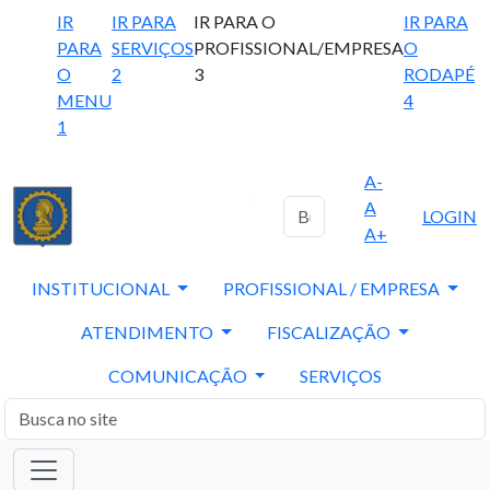
IR
IR PARA
IR PARA O
IR PARA
PARA
SERVIÇOS
PROFISSIONAL/EMPRESA
O
O
2
3
RODAPÉ
MENU
4
1
A-
A
LOGIN
A+
INSTITUCIONAL
PROFISSIONAL / EMPRESA
ATENDIMENTO
FISCALIZAÇÃO
COMUNICAÇÃO
SERVIÇOS