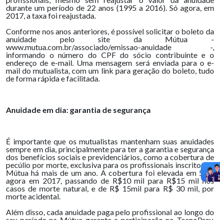
durante um período de 22 anos (1995 a 2016). Só agora, em
2017, a taxa foi reajustada.
Conforme nos anos anteriores, é possível solicitar o boleto da
anuidade pelo site da Mútua -
www.mutua.com.br/associado/emissao-anuidade -,
informando o número do CPF do sócio contribuinte e o
endereço de e-mail. Uma mensagem será enviada para o e-
mail do mutualista, com um link para geração do boleto, tudo
de forma rápida e facilitada.
Anuidade em dia: garantia de segurança
É importante que os mutualistas mantenham suas anuidades
sempre em dia, principalmente para ter a garantia e segurança
dos benefícios sociais e previdenciários, como a cobertura de
pecúlio por morte, exclusiva para os profissionais inscritos na
Mútua há mais de um ano. A cobertura foi elevada em 50%
agora em 2017, passando de R$10 mil para R$15 mil nos
casos de morte natural, e de R$ 15mil para R$ 30 mil, por
morte acidental.
Além disso, cada anuidade paga pelo profissional ao longo do
seu período na Mútua garante a participação no TecnoPrev,