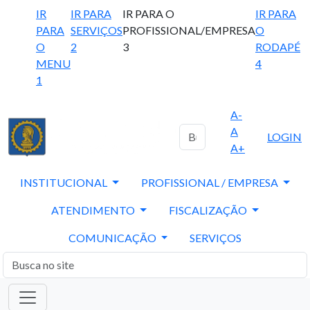
IR
IR PARA
IR PARA O
IR PARA
PARA
SERVIÇOS
PROFISSIONAL/EMPRESA
O
O
2
3
RODAPÉ
MENU
4
1
A-
A
LOGIN
A+
INSTITUCIONAL
PROFISSIONAL / EMPRESA
ATENDIMENTO
FISCALIZAÇÃO
COMUNICAÇÃO
SERVIÇOS