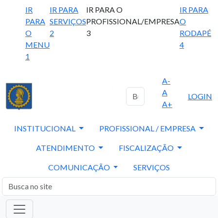
IR
IR PARA
IR PARA O
IR PARA
PARA
SERVIÇOS
PROFISSIONAL/EMPRESA
O
O
2
3
RODAPÉ
MENU
4
1
A-
A
LOGIN
A+
INSTITUCIONAL
PROFISSIONAL / EMPRESA
ATENDIMENTO
FISCALIZAÇÃO
COMUNICAÇÃO
SERVIÇOS