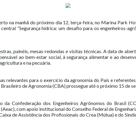
erto na manhã do próximo dia 12, terça-feira, no Marina Park Ho
entral “Segurança hídrica: um desafio para os engenheiros-agrô
ras, painéis, mesas-redondas e visitas técnicas. A data de abe
pensável ao bem-estar social, à segurança alimentar e ao desenvo
agricultura e na pecuária.
 relevantes para o exercício da agronomia do País e referentes 
o Brasileiro de Agronomia (CBA) prossegue até o próximo 15 de s
o da Confederação dos Engenheiros Agrônomos do Brasil (CON
Aeac), com apoio institucional do Conselho Federal de Engenhari
aixa de Assistência dos Profissionais do Crea (Mútua) e do Sind