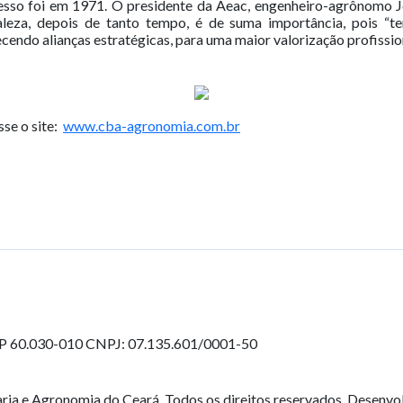
esso foi em 1971. O presidente da Aeac, engenheiro-agrônomo Jo
aleza, depois de tanto tempo, é de suma importância, pois “t
ecendo alianças estratégicas, para uma maior valorização profission
se o site:
www.cba-agronomia.com.br
EP 60.030-010
CNPJ: 07.135.601/0001-50
ia e Agronomia do Ceará. Todos os direitos reservados. Desenvo