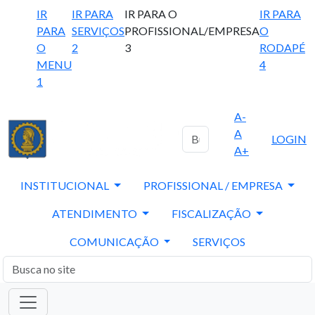
IR
IR PARA
IR PARA O
IR PARA
PARA
SERVIÇOS
PROFISSIONAL/EMPRESA
O
O
2
3
RODAPÉ
MENU
4
1
A-
A
LOGIN
A+
INSTITUCIONAL
PROFISSIONAL / EMPRESA
ATENDIMENTO
FISCALIZAÇÃO
COMUNICAÇÃO
SERVIÇOS