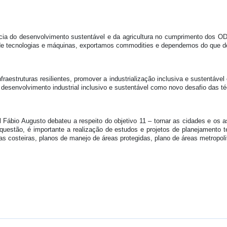
ncia do desenvolvimento sustentável e da agricultura no cumprimento dos ODS
de tecnologias e máquinas, exportamos commodities e dependemos do que de 
fraestruturas resilientes, promover a industrialização inclusiva e sustentáve
esenvolvimento industrial inclusivo e sustentável como novo desafio das téc
l Fábio Augusto debateu a respeito do objetivo 11 – tornar as cidades e os 
questão, é importante a realização de estudos e projetos de planejamento ter
s costeiras, planos de manejo de áreas protegidas, plano de áreas metropoli