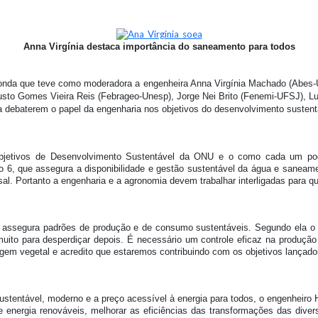
Anna Virgínia destaca importância do saneamento para todos
nda que teve como moderadora a engenheira Anna Virgínia Machado (Abes-UFF
o Augusto Gomes Vieira Reis (Febrageo-Unesp), Jorge Nei Brito (Fenemi-UFSJ
ra debaterem o papel da engenharia nos objetivos do desenvolvimento sustent
Objetivos de Desenvolvimento Sustentável da ONU e o como cada um pod
ivo 6, que assegura a disponibilidade e gestão sustentável da água e saneam
sal. Portanto a engenharia e a agronomia devem trabalhar interligadas para q
e assegura padrões de produção e de consumo sustentáveis. Segundo ela o 
muito para desperdiçar depois. É necessário um controle eficaz na produç
rigem vegetal e acredito que estaremos contribuindo com os objetivos lançad
ustentável, moderno e a preço acessível à energia para todos, o engenheiro 
 energia renováveis, melhorar as eficiências das transformações das diver