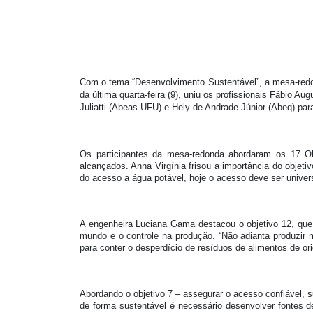
Com o tema “Desenvolvimento Sustentável”, a mesa-redo
da última quarta-feira (9), uniu os profissionais Fábi
Juliatti (Abeas-UFU) e Hely de Andrade Júnior (Abeq) pa
Os participantes da mesa-redonda abordaram os 17 
alcançados. Anna Virgínia frisou a importância do objet
do acesso a água potável, hoje o acesso deve ser univer
A engenheira Luciana Gama destacou o objetivo 12, qu
mundo e o controle na produção. “Não adianta produzir 
para conter o desperdício de resíduos de alimentos de o
Abordando o objetivo 7 – assegurar o acesso confiável, s
de forma sustentável é necessário desenvolver fontes de