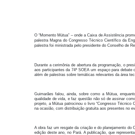
O “Momento Mútua” – onde a Caixa de Assistência promov
palestra Magna do Congresso Técnico Científico da Enge
palestra foi ministrada pelo presidente do Conselho de Re
Durante a cerimônia de abertura da programação, o presi
aos participantes da 74ª SOEA um espaço para debate d
além de palestras sobre temáticas relevantes da área t
Guimarães falou, ainda, sobre como a Mútua, enquanto 
qualidade de vida, e faz questão não só de assinar com
projeto, a Mútua patrocinou o livro “Congresso Técnico
na ocasião, com distribuição gratuita aos presentes no e
A obra faz um resgate da criação e do planejamento do 
edição deste ano, no Pará. A publicação, que representa