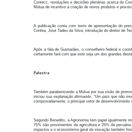
Contecc, resoluções e decisões plenárias acerca do Cong
Mútua de incentivo à criação de novos produtos e proc
A publicação conta com texto de apresentação do presi
Confea, José Tadeu da Silva, introdução do diretor de T
Após a fala de Guimarães, o conselheiro federal e coord
certamente fará com que este seja um dos grandes desta
Palestra
Também parabenizando a Mútua por sua visão de promove
iniciou sua explanação afirmando: “Um país que não inv
comprovadamente, o principal vetor de desenvolvimento 
Segundo Benedito, a Agronomia tem papel igualmente impo
75% são provenientes da agricultura e 25% da pecuária.
impactos e o ecossistema geral da inovação também fora