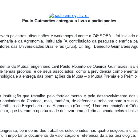
Paulo Guimarães entregou o livro a participantes
erá palestras, discussões e workshops durante a 74ª SOEA – foi iniciado o
nharia e da Agronomia. Intitulada “A contribuição da pesquisa científica p
itores das Universidades Brasileiras (Crub), Dr. Ing. Benedito Guimarães Agu
dente da Mútua, engenheiro civil Paulo Roberto de Queiroz Guimarães, sali
e temas próprios e de seus associados, como a previdência complementar,
ecnológica e a entrega das premiações da Mútua – o Mútua Premia e o Prêmi
instituição que trabalha pelo fortalecimento e pelo desenvolvimento dos 
o apoiadora do Contecc, mas, também, de defender e trabalhar para a sua c
 Científico da Engenharia e da Agronomia (Contecc): Uma contribuição à Ciê
vento, que tiveram a oportunidade de levar uma edição assinada pelos idealiz
Congresso, bem como dos trabalhos selecionados nas quatro edições, inclusi
 um importante documento de valorização e referência da área tecnológica,