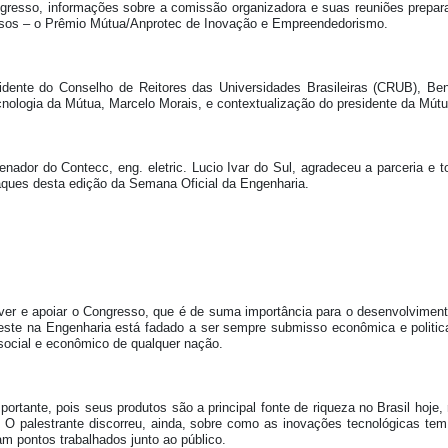
resso, informações sobre a comissão organizadora e suas reuniões preparató
essos – o Prêmio Mútua/Anprotec de Inovação e Empreendedorismo.
dente do Conselho de Reitores das Universidades Brasileiras (CRUB), Ben
ecnologia da Mútua, Marcelo Morais, e contextualização do presidente da Mút
enador do Contecc, eng. eletric. Lucio Ivar do Sul, agradeceu a parceria e
ques desta edição da Semana Oficial da Engenharia.
r e apoiar o Congresso, que é de suma importância para o desenvolvimento
este na Engenharia está fadado a ser sempre submisso econômica e politicam
social e econômico de qualquer nação.
rtante, pois seus produtos são a principal fonte de riqueza no Brasil hoje
 O palestrante discorreu, ainda, sobre como as inovações tecnológicas tem
m pontos trabalhados junto ao público.