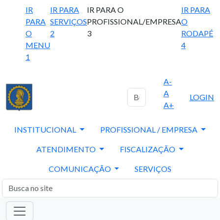
IR
IR PARA
IR PARA O
IR PARA
PARA
SERVIÇOS
PROFISSIONAL/EMPRESA
O
O
2
3
RODAPÉ
MENU
4
1
A-
A
LOGIN
A+
INSTITUCIONAL
PROFISSIONAL / EMPRESA
ATENDIMENTO
FISCALIZAÇÃO
COMUNICAÇÃO
SERVIÇOS