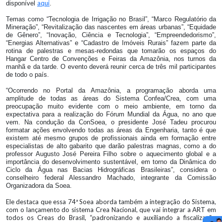
aqui
disponível
.
Temas como “Tecnologia de Irrigação no Brasil”, “Marco Regulatório da
Mineração”, “Revitalização das nascentes em áreas urbanas”, “Equidade
de Gênero”, “Inovação, Ciência e Tecnologia”, “Empreendedorismo”,
“Energias Alternativas” e “Cadastro de Imóveis Rurais” fazem parte da
rotina de palestras e mesas-redondas que tomarão os espaços do
Hangar Centro de Convenções e Feiras da Amazônia, nos turnos da
manhã e da tarde. O evento deverá reunir cerca de três mil participantes
de todo o país.
“Ocorrendo no Portal da Amazônia, a programação aborda uma
amplitude de todas as áreas do Sistema Confea/Crea, com uma
preocupação muito evidente com o meio ambiente, em torno da
expectativa para a realização do Fórum Mundial da Água, no ano que
vem. Na condução da ConSoea, o presidente José Tadeu procurou
formatar ações envolvendo todas as áreas da Engenharia, tanto é que
existem até mesmo grupos de profissionais ainda em formação entre
especialistas de alto gabarito que darão palestras magnas, como a do
professor Augusto José Pereira Filho sobre o aquecimento global e a
importância do desenvolvimento sustentável, em torno da Dinâmica do
Ciclo da Água nas Bacias Hidrográficas Brasileiras”, considera o
conselheiro federal Alessandro Machado, integrante da Comissão
Organizadora da Soea.
Ele destaca que essa 74ª Soea aborda também a integração do Sistema,
com o lançamento do sistema Crea Nacional, que vai integrar a ART em
todos os Creas do Brasil, “padronizando e auxiliando a fiscalização