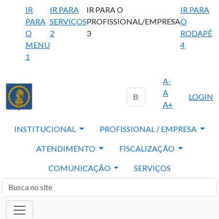
IR
IR PARA
IR PARA O
IR PARA
PARA
SERVIÇOS
PROFISSIONAL/EMPRESA
O
O
2
3
RODAPÉ
MENU
4
1
A-
A
LOGIN
A+
INSTITUCIONAL
PROFISSIONAL / EMPRESA
ATENDIMENTO
FISCALIZAÇÃO
COMUNICAÇÃO
SERVIÇOS