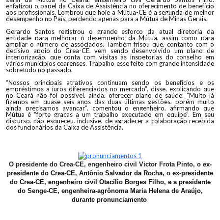
enfatizou o papel da Caixa de Assistência no oferecimento de benefício
aos profissionais. Lembrou que hoje a Mútua-CE é a segunda de melhor
desempenho no País, perdendo apenas para a Mútua de Minas Gerais.
Gerardo Santos registrou o grande esforço da atual diretoria da
entidade para melhorar o desempenho da Mútua, assim como para
ampliar o número de associados. Também frisou que, contanto com o
decisivo apoio do Crea-CE, vem sendo desenvolvido um plano de
interiorização, que conta com visitas às inspetorias do conselho em
vários municípios cearenses. Trabalho esse feito com grande intensidade
sobretudo no passado.
“
Nossos principais atrativos continuam sendo os benefícios e os
empréstimos a juros diferenciados no mercado”, disse, explicando que
no Ceará não foi possível, ainda, oferecer plano de saúde. “Muito já
fizemos em quase seis anos das duas últimas gestões, porém muito
ainda precisamos avançar”, comentou o engenheiro, afirmando que
Mútua é “forte graças a um trabalho executado em equipe”. Em seu
discurso, não esqueceu, inclusive, de agradecer a colaboração recebida
dos funcionários da Caixa de Assistência.
O presidente do Crea-CE, engenheiro civil Victor Frota Pinto, o
ex-
presidente do Crea-CE, Antônio Salvador da Rocha, o
ex-presidente
do Crea-CE, engenheiro civil Otacílio Borges Filho, e a presidente
do Senge-CE,
engenheira-agrônoma Maria Helena de Araújo,
durante pronunciamento