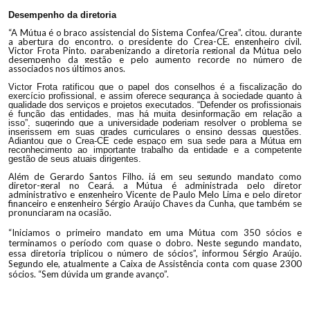
Desempenho da diretoria
“
A Mútua é o braço assistencial do Sistema Confea/Crea”, citou, durante
a abertura do encontro, o presidente do Crea-CE, engenheiro civil,
Victor Frota Pinto, parabenizando a diretoria regional da Mútua pelo
desempenho da gestão e pelo aumento recorde no número de
associados nos últimos anos.
Victor Frota ratificou que o papel dos conselhos é a fiscalização do
exercício profissional, e assim oferece segurança à sociedade quanto à
qualidade dos serviços e projetos executados. “Defender os profissionais
é função das entidades, mas há muita desinformação em relação a
isso”, sugerindo que a universidade poderiam resolver o problema se
inserissem em suas grades curriculares o ensino dessas questões.
Adiantou que o Crea-CE cede espaço em sua sede para a Mútua em
reconhecimento ao importante trabalho da entidade e a competente
gestão de seus atuais dirigentes.
Além de Gerardo Santos Filho, já em seu segundo mandato como
diretor-geral no Ceará, a Mútua é administrada pelo diretor
administrativo e engenheiro Vicente de Paulo Melo Lima e pelo diretor
financeiro e engenheiro Sérgio Araújo Chaves da Cunha, que também se
pronunciaram na ocasião.
“
Iniciamos o primeiro mandato em uma Mútua com 350 sócios e
terminamos o período com quase o dobro. Neste segundo mandato,
essa diretoria triplicou o número de sócios”, informou Sérgio Araújo.
Segundo ele, atualmente a Caixa de Assistência conta com quase 2300
sócios. “Sem dúvida um grande avanço”.