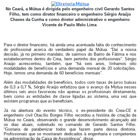
No Ceará, a Mútua é dirigida pelo engenheiro civil Gerardo Santos
Filho, tem como
diretor financeiro o engenheiro Sérgio Araújo
Chaves da Cunha
e como
diretor administrativo o engenheiro
Vicente de Paulo Melo Lima
Para o diretor financeiro, há ainda uma acentuada falta do conhecimento
do profissional acerca do verdadeiro papel da Mútua. “Daí a nossa
decisão, já no primeiro mandato, de sairmos do Bairro de Fátima e nos
estabelecermos dentro do Crea, bem pertinho dos profissionais”. Sérgio
Araújo acrescentou, também, que “há seis anos, tínhamos oito
modalidades de benefícios e uma demanda mensal de 20 solicitações.
Hoje, temos uma demanda de 60 benefícios mensais”.
Além das modalidades de benefícios, todos com taxas de juros baixas
de 0,3 a 0,7 %, Sérgio Araújo enfatizou que o avanço da Mútua nesses
últimos seis anos favoreceu não apenas os profissionais diretamente,
bem como as entidades de classe ligadas ao sistema, uma vez que
existem programas que as beneficiam.
Já na abertura do evento técnico, o ex-presidente do Crea-CE e
engenheiro civil Otacílio Borges Filho recordou a história de criação da
Mútua no Ceará, observando o grande desenvolvimento alcançado até
os dias atuais, sobretudo no comando de Gerardo Santos Filho.
“Gostaria de parabenizar todos que fazem parte dessa diretoria.
Profissionais que se mostraram dedicados à engenharia e competentes
na administração da Caixa de Assistência”, disse.