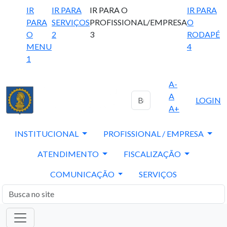
IR
IR PARA
IR PARA O
IR PARA
PARA
SERVIÇOS
PROFISSIONAL/EMPRESA
O
O
2
3
RODAPÉ
MENU
4
1
A-
A
LOGIN
A+
INSTITUCIONAL
PROFISSIONAL / EMPRESA
ATENDIMENTO
FISCALIZAÇÃO
COMUNICAÇÃO
SERVIÇOS