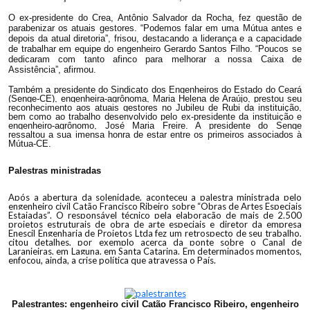
O ex-presidente do Crea, Antônio Salvador da Rocha, fez questão de
parabenizar os atuais gestores. “Podemos falar em uma Mútua antes e
depois da atual diretoria”, frisou, destacando a liderança e a capacidade
de trabalhar em equipe do engenheiro Gerardo Santos Filho. “Poucos se
dedicaram com tanto afinco para melhorar a nossa Caixa de
Assistência”, afirmou.
Também a presidente do Sindicato dos Engenheiros do Estado do Ceará
(Senge-CE), engenheira-agrônoma, Maria Helena de Araújo, prestou seu
reconhecimento aos atuais gestores no Jubileu de Rubi da instituição,
bem como ao trabalho desenvolvido pelo ex-presidente da instituição e
engenheiro-agrônomo, José Maria Freire. A presidente do Senge
ressaltou a sua imensa honra de estar entre os primeiros associados à
Mútua-CE.
Palestras ministradas
Após a abertura da solenidade, aconteceu a palestra ministrada pelo
engenheiro civil Catão Francisco Ribeiro sobre “Obras de Artes Especiais
Estaiadas”. O responsável técnico pela elaboração de mais de 2.500
projetos estruturais de obra de arte especiais e diretor da empresa
Enescil Engenharia de Projetos Ltda fez um retrospecto de seu trabalho,
citou detalhes, por exemplo acerca da ponte sobre o Canal de
Laranjeiras, em Laguna, em Santa Catarina. Em determinados momentos,
enfocou, ainda, a crise política que atravessa o País.
Palestrantes: engenheiro civil Catão Francisco Ribeiro,
engenheiro