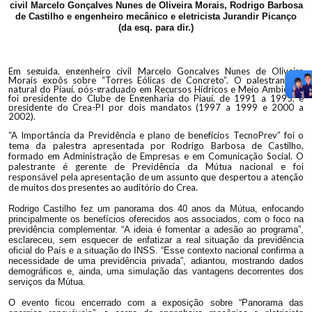
civil Marcelo Gonçalves Nunes de Oliveira Morais,
Rodrigo Barbosa
de Castilho e
engenheiro mecânico e eletricista Jurandir Picanço
(da esq. para dir.)
Em seguida, engenheiro civil Marcelo Gonçalves Nunes de Oliveira
Morais expôs sobre “Torres Eólicas de Concreto”. O palestrante é
natural do Piauí, pós-graduado em Recursos Hídricos e Meio Ambiente,
foi presidente do Clube de Engenharia do Piauí, de 1991 a 1995, e
presidente do Crea-PI por dois mandatos (1997 a 1999 e 2000 a
2002).
“
A Importância da Previdência e plano de benefícios TecnoPrev” foi o
tema da palestra apresentada por Rodrigo Barbosa de Castilho,
formado em Administração de Empresas e em Comunicação Social. O
palestrante é gerente de Previdência da Mútua nacional e foi
responsável pela apresentação de um assunto que despertou a atenção
de muitos dos presentes ao auditório do Crea.
Rodrigo Castilho fez um panorama dos 40 anos da Mútua, enfocando
principalmente os benefícios oferecidos aos associados, com o foco na
previdência complementar. “A ideia é fomentar a adesão ao programa”,
esclareceu, sem esquecer de enfatizar a real situação da previdência
oficial do País e a situação do INSS. “Esse contexto nacional confirma a
necessidade de uma previdência privada”, adiantou, mostrando dados
demográficos e, ainda, uma simulação das vantagens decorrentes dos
serviços da Mútua.
O evento ficou encerrado com a exposição sobre “Panorama das