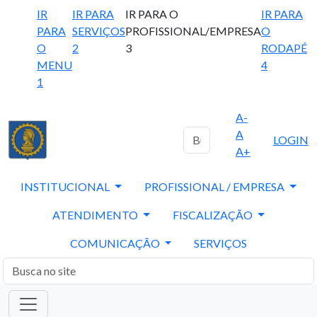
IR
IR PARA
IR PARA O
IR PARA
PARA
SERVIÇOS
PROFISSIONAL/EMPRESA
O
O
2
3
RODAPÉ
MENU
4
1
A-
A
LOGIN
A+
INSTITUCIONAL
PROFISSIONAL / EMPRESA
ATENDIMENTO
FISCALIZAÇÃO
COMUNICAÇÃO
SERVIÇOS