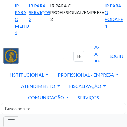
IR
IR PARA
IR PARA O
IR PARA
PARA
SERVIÇOS
PROFISSIONAL/EMPRESA
O
O
2
3
RODAPÉ
MENU
4
1
A-
A
LOGIN
A+
INSTITUCIONAL
PROFISSIONAL / EMPRESA
ATENDIMENTO
FISCALIZAÇÃO
COMUNICAÇÃO
SERVIÇOS