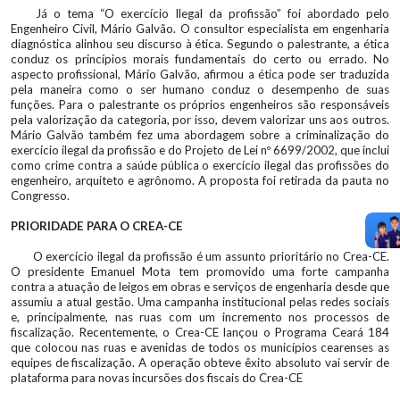
Já o tema “O exercício Ilegal da profissão” foi abordado pelo
Engenheiro Civil, Mário Galvão. O consultor especialista em engenharia
diagnóstica alinhou seu discurso à ética. Segundo o palestrante, a ética
conduz os princípios morais fundamentais do certo ou errado. No
aspecto profissional, Mário Galvão, afirmou a ética pode ser traduzida
pela maneira como o ser humano conduz o desempenho de suas
funções. Para o palestrante os próprios engenheiros são responsáveis
pela valorização da categoria, por isso, devem valorizar uns aos outros.
Mário Galvão também fez uma abordagem sobre a criminalização do
exercício ilegal da profissão e do Projeto de Lei nº 6699/2002, que inclui
como crime contra a saúde pública o exercício ilegal das profissões do
engenheiro, arquiteto e agrônomo. A proposta foi retirada da pauta no
Congresso.
PRIORIDADE PARA O CREA-CE
O exercício ilegal da profissão é um assunto prioritário no Crea-CE.
O presidente Emanuel Mota tem promovido uma forte campanha
contra a atuação de leigos em obras e serviços de engenharia desde que
assumiu a atual gestão. Uma campanha institucional pelas redes sociais
e, principalmente, nas ruas com um incremento nos processos de
fiscalização. Recentemente, o Crea-CE lançou o Programa Ceará 184
que colocou nas ruas e avenidas de todos os municípios cearenses as
equipes de fiscalização. A operação obteve êxito absoluto vai servir de
plataforma para novas incursões dos fiscais do Crea-CE