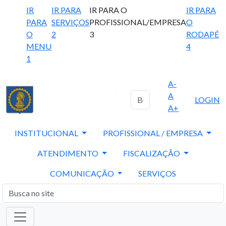
IR
IR PARA
IR PARA O
IR PARA
PARA
SERVIÇOS
PROFISSIONAL/EMPRESA
O
O
2
3
RODAPÉ
MENU
4
1
A-
A
LOGIN
A+
INSTITUCIONAL
PROFISSIONAL / EMPRESA
ATENDIMENTO
FISCALIZAÇÃO
COMUNICAÇÃO
SERVIÇOS