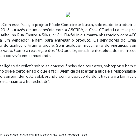
 Com essa frase, o projeto Picolé Consciente busca, sobretudo, introduzir u
de 2018, através de um convênio com a ASCREA, o Crea-CE aderiu a esse proj
selho, na Rua Castro e Silva, nº 81. Ele foi inicialmente abastecido com 4
ja, um vendedor, e nem para entregar o produto. Os servidores do Crea
de acrílico e tiram o picolé. Sem qualquer mecanismo de vigilância, com
ado. Como a reposição dos 400 picolés, inicialmente colocados no freezer
ra o convívio em comunidade.
as lições de refletir sobre as consequências dos seus atos, sobrepor o be
r o que é certo e não o que é fácil. Além de despertar a ética e a responsab
o o consumidor está colaborando com a doação de donativos para famílias c
rica quanto a honestidade”.
EP 60.030-010
CNPJ: 07.135.601/0001-50