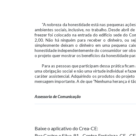
“A nobreza da honestidade está nas pequenas ações”.
ambientes sociais, inclusive, no trabalho. Desde abril 
freezer foi colocado na entrada do edifício sede do Con
2,00. Não há ninguém para receber o dinheiro, ou se
simplesmente deixam o dinheiro em uma pequena caixa 
honestidade independentemente do consumidor ser observ
o projeto quer mostrar os benefícios da honestidade pa
Para as pessoas que participam dessa prática ficam 
uma obrigação social e não uma virtude individual e faze
caráter assistencial. Adquirindo os produtos do projet
mensagem importante. A de que “Nenhuma herança é tão 
Assessoria de Comunicação
Baixe o aplicativo do Crea-CE:
Rua Castro e Silva, 81 - Centro
Fortaleza-CE - C