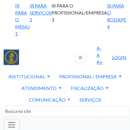
IR
IR PARA
IR PARA O
IR PARA
PARA
SERVIÇOS
PROFISSIONAL/EMPRESA
O
O
2
3
RODAPÉ
MENU
4
1
A-
A
LOGIN
A+
INSTITUCIONAL
PROFISSIONAL / EMPRESA
ATENDIMENTO
FISCALIZAÇÃO
COMUNICAÇÃO
SERVIÇOS